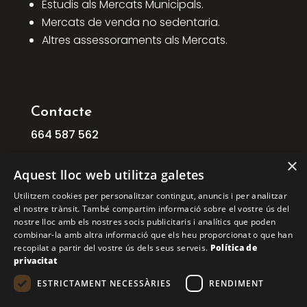
Estudis als Mercats Municipals.
Mercats de venda no sedentaria.
Altres assessoraments als Mercats.
Contacte
664
587
562
info@ficat.cat
×
Aquest lloc web utilitza galetes
C/ Mogoda, 1 08210 Barberà del Vallès
Utilitzem cookies per personalitzar contingut, anuncis i per analitzar
Barcelona
el nostre trànsit. També compartim informació sobre el vostre ús del
C/ Aribau, 168, 1º 1ª 08036 BARCELONA
nostre lloc amb els nostres socis publicitaris i analítics que poden
combinar-la amb altra informació que els heu proporcionat o que han
recopilat a partir del vostre ús dels seus serveis.
Política de
COPYRIGHT © 2026 FICAT. TOTS ELS DRETS
privacitat
RESERVATS.
ESTRICTAMENT NECESSÀRIES
RENDIMENT