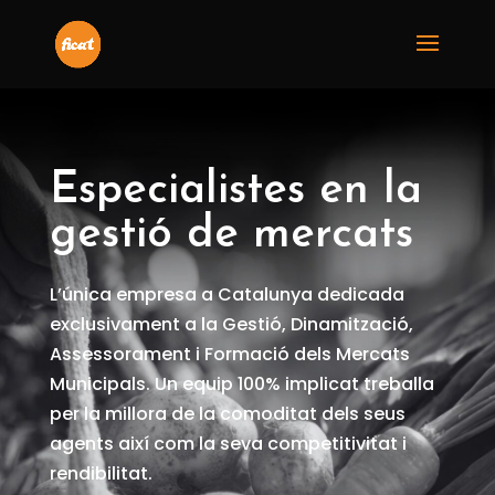
Especialistes en la
gestió de mercats
L’única empresa a Catalunya dedicada
exclusivament a la Gestió, Dinamització,
Assessorament i Formació dels Mercats
Municipals. Un equip 100% implicat treballa
per la millora de la comoditat dels seus
agents així com la seva competitivitat i
rendibilitat.