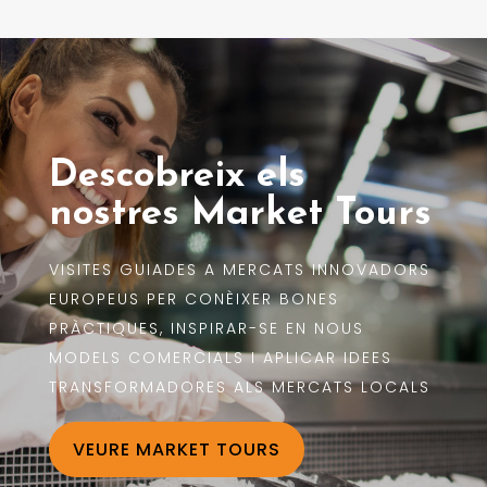
Descobreix els
nostres Market Tours
VISITES GUIADES A MERCATS INNOVADORS
EUROPEUS PER CONÈIXER BONES
PRÀCTIQUES, INSPIRAR-SE EN NOUS
MODELS COMERCIALS I APLICAR IDEES
TRANSFORMADORES ALS MERCATS LOCALS
VEURE MARKET TOURS