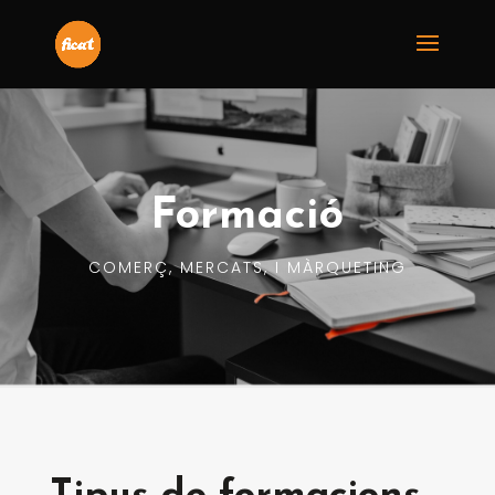
Formació
COMERÇ, MERCATS, I MÀRQUETING