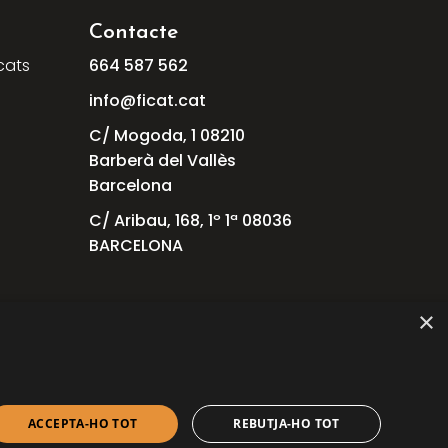
Contacte
cats
664
587
562
info@ficat.cat
C/ Mogoda, 1 08210
Barberà del Vallès
Barcelona
C/ Aribau, 168, 1º 1ª 08036
BARCELONA
×
als
ACCEPTA-HO TOT
REBUTJA-HO TOT