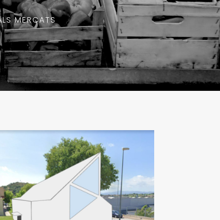
ALS MERCATS
Montornès del