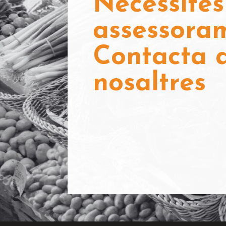
Necessites
assessora
Contacta
nosaltres