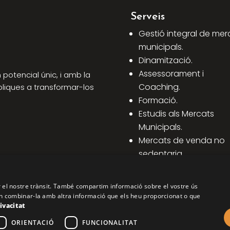
Serveis
Gestió integral de mer
municipals.
Dinamització.
Assessorament i
potencial únic, i amb la
Coaching.
bliques a transformar-los
Formació.
Estudis als Mercats
Municipals.
Mercats de venda no
sedentaria.
Altres assessoraments 
Mercats.
ar el nostre trànsit. També compartim informació sobre el vostre ús
oden combinar-la amb altra informació que els heu proporcionat o que
rivacitat
ORIENTACIÓ
FUNCIONALITAT
COPYRIGHT © 2026 FICAT. TOTS ELS DRETS RESERVATS.