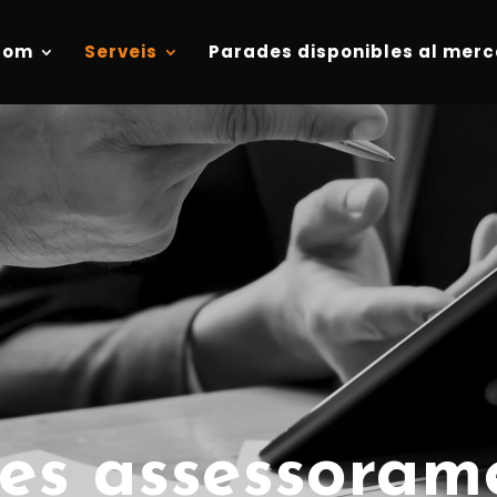
som
Serveis
Parades disponibles al merc
res assessoram