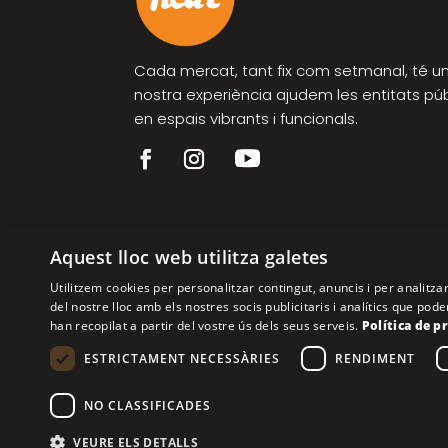
Cada mercat, tant fix com setmanal, té un 
nostra experiència ajudem les entitats pú
en espais vibrants i funcionals.
Aquest lloc web utilitza galetes
Utilitzem cookies per personalitzar contingut, anuncis i per analitz
del nostre lloc amb els nostres socis publicitaris i analítics que p
han recopilat a partir del vostre ús dels seus serveis.
Política de p
ESTRICTAMENT NECESSÀRIES
RENDIMENT
NO CLASSIFICADES
Financiado por la 
VEURE ELS DETALLS