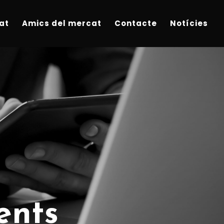
at
Amics del mercat
Contacte
Notícies
ents