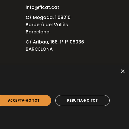
info@ficat.cat
C/ Mogoda, 1 08210
Barberà del Vallès
Barcelona
C/ Aribau, 168, 1º 1ª 08036
BARCELONA
×
als
ACCEPTA-HO TOT
REBUTJA-HO TOT