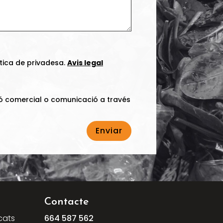
ítica de privadesa.
Avis legal
ó comercial o comunicació a través
Enviar
Contacte
cats
664
587
562