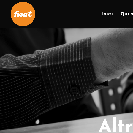
Inici
Qui 
Alt