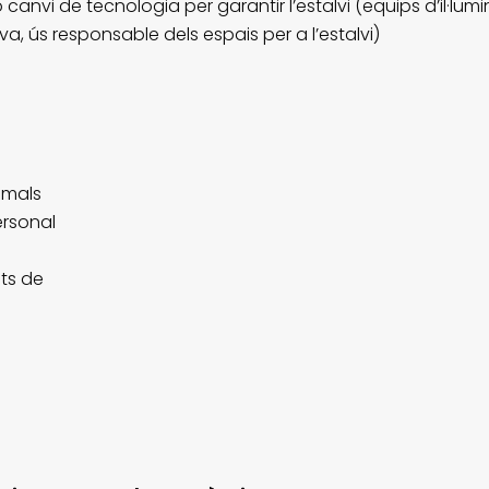
canvi de tecnologia per garantir l’estalvi (equips d’il·lu
iva, ús responsable dels espais per a l’estalvi)
nimals
ersonal
its de