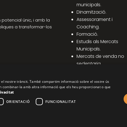
municipals.
Dinamització.
Assessorament i
potencial únic, i amb la
Coaching.
bliques a transformar-los
Formació.
Estudis als Mercats
Municipals.
Mercats de venda no
sedentaria.
Altres assessoraments 
Mercats.
ar el nostre trànsit. També compartim informació sobre el vostre ús
oden combinar-la amb altra informació que els heu proporcionat o que
rivacitat
ORIENTACIÓ
FUNCIONALITAT
COPYRIGHT © 2026 FICAT. TOTS ELS DRETS RESERVATS.
Unión Europea