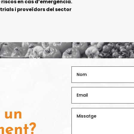
 riscos en cas d’emergència.
rials i proveïdors del sector
 un
ment?