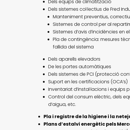
Dels equips de climatització
Dels sistemes col·lectius de Fred Indus
Manteniment preventius, correctius
Sistemes de control per al repart
Sistemes d’avis d’incidències en 
Pla de contingència: mesures tècn
fallida del sistema
Dels aparells elevadors
De les portes automàtiques
Dels sistemes de PCI (protecció con
Suport en les certificacions (OCA’s)
Inventariat d’instal·lacions i equips 
Control del consum elèctric, dels eq
d’aigua, etc.
Pla i registre de la higiene i la netej
Plans d’estalvi energètic pels Mer