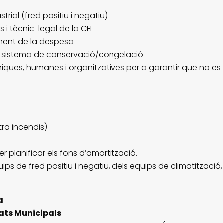
trial (fred positiu i negatiu)
 i tècnic-legal de la CFI
iment de la despesa
el sistema de conservació/congelació
iques, humanes i organitzatives per a garantir que no es
tra incendis)
per planificar els fons d’amortització.
uips de fred positiu i negatiu, dels equips de climatitzaci
a
cats Municipals