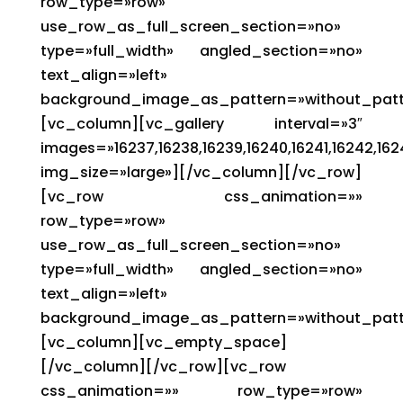
row_type=»row»
use_row_as_full_screen_section=»no»
type=»full_width» angled_section=»no»
text_align=»left»
background_image_as_pattern=»without_patt
[vc_column][vc_gallery interval=»3″
images=»16237,16238,16239,16240,16241,16242,162
img_size=»large»][/vc_column][/vc_row]
[vc_row css_animation=»»
row_type=»row»
use_row_as_full_screen_section=»no»
type=»full_width» angled_section=»no»
text_align=»left»
background_image_as_pattern=»without_patt
[vc_column][vc_empty_space]
[/vc_column][/vc_row][vc_row
css_animation=»» row_type=»row»