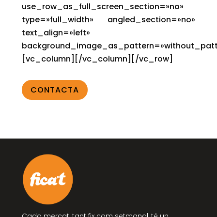
use_row_as_full_screen_section=»no»
type=»full_width» angled_section=»no»
text_align=»left»
background_image_as_pattern=»without_patt
[vc_column][/vc_column][/vc_row]
CONTACTA
Cada mercat, tant fix com setmanal, té un