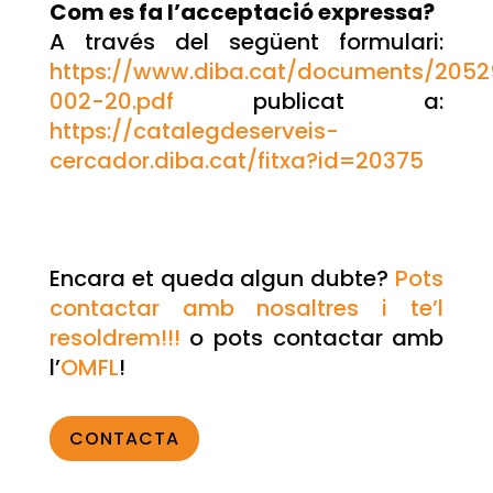
Com es fa l’acceptació expressa?
A través del següent formulari:
https://www.diba.cat/documents/205
002-20.pdf
publicat a:
https://catalegdeserveis-
cercador.diba.cat/fitxa?id=20375
Encara et queda algun dubte?
Pots
contactar amb nosaltres i te’l
resoldrem!!!
o pots contactar amb
l’
OMFL
!
CONTACTA