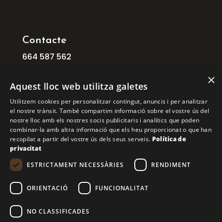
Contacte
664
587
562
info@ficat.cat
×
Aquest lloc web utilitza galetes
C/ Mogoda, 1 08210 Barberà del Vallès
Utilitzem cookies per personalitzar contingut, anuncis i per analitzar
Barcelona
el nostre trànsit. També compartim informació sobre el vostre ús del
C/ Aribau, 168, 1º 1ª 08036 BARCELONA
nostre lloc amb els nostres socis publicitaris i analítics que poden
combinar-la amb altra informació que els heu proporcionat o que han
recopilat a partir del vostre ús dels seus serveis.
Política de
COPYRIGHT © 2026 FICAT. TOTS ELS DRETS
privacitat
RESERVATS.
ESTRICTAMENT NECESSÀRIES
RENDIMENT
Financiado por la Unión Europea – NextGenerationEU
ORIENTACIÓ
FUNCIONALITAT
NO CLASSIFICADES