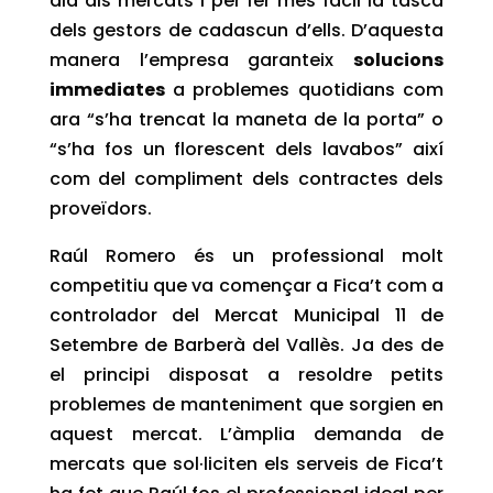
dia als mercats i per fer més fàcil la tasca
dels gestors de cadascun d’ells. D’aquesta
manera l’empresa garanteix
solucions
immediates
a problemes quotidians com
ara “s’ha trencat la maneta de la porta” o
“s’ha fos un florescent dels lavabos” així
com del compliment dels contractes dels
proveïdors.
Raúl Romero és un professional molt
competitiu que va començar a Fica’t com a
controlador del Mercat Municipal 11 de
Setembre de Barberà del Vallès. Ja des de
el principi disposat a resoldre petits
problemes de manteniment que sorgien en
aquest mercat. L’àmplia demanda de
mercats que sol·liciten els serveis de Fica’t