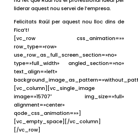
ha fet que Raúl fos el professional ideal per
liderar aquest nou servei de l’empresa.
Felicitats Raúl per aquest nou lloc dins de
Fica’t!
[vc_row css_animation=»»
row_type=»row»
use_row_as_full_screen_section=»no»
type=»full_width» angled_section=»no»
text_align=»left»
background_image_as_pattern=»without_patt
[vc_column][vc_single_image
image=»15707″ img_size=»full»
alignment=»center»
qode_css_animation=»»]
[vc_empty_space][/vc_column]
[/vc_row]