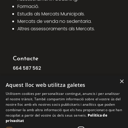
Formació.
Estudis als Mercats Municipals.
Mercats de venda no sedentaria.
Altres assessoraments als Mercats.
Contacte
664
587
562
info@ficat.cat
×
Aquest lloc web utilitza galetes
C/ Mogoda, 1 08210 Barberà del Vallès
Utilitzem cookies per personalitzar contingut, anuncis i per analitzar
Barcelona
el nostre trànsit. També compartim informació sobre el vostre ús del
nostre lloc amb els nostres socis publicitaris i analítics que poden
C/ Aribau, 168, 1º 1ª 08036 BARCELONA
combinar-la amb altra informació que els heu proporcionat o que han
recopilat a partir del vostre ús dels seus serveis.
Política de
COPYRIGHT © 2026 FICAT. TOTS ELS DRETS
privacitat
RESERVATS.