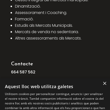
Dinamització.
Assessorament i Coaching.
Formació.
Estudis als Mercats Municipals.
Mercats de venda no sedentaria.
Altres assessoraments als Mercats.
Contacte
664
587
562
info@ficat.cat
×
Aquest lloc web utilitza galetes
C/ Mogoda, 1 08210 Barberà del Vallès
Utilitzem cookies per personalitzar contingut, anuncis i per analitzar
Barcelona
el nostre trànsit. També compartim informació sobre el vostre ús del
C/ Aribau, 168, 1º 1ª 08036 BARCELONA
nostre lloc amb els nostres socis publicitaris i analítics que poden
combinar-la amb altra informació que els heu proporcionat o que han