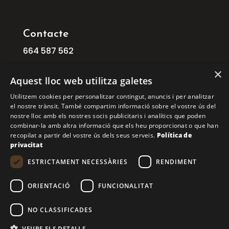
Contacte
664
587
562
info@ficat.cat
×
Aquest lloc web utilitza galetes
C/ Mogoda, 1 08210 Barberà del Vallès
Utilitzem cookies per personalitzar contingut, anuncis i per analitzar
Barcelona
el nostre trànsit. També compartim informació sobre el vostre ús del
C/ Aribau, 168, 1º 1ª 08036 BARCELONA
nostre lloc amb els nostres socis publicitaris i analítics que poden
combinar-la amb altra informació que els heu proporcionat o que han
recopilat a partir del vostre ús dels seus serveis.
Política de
COPYRIGHT © 2026 FICAT. TOTS ELS DRETS
privacitat
RESERVATS.
ESTRICTAMENT NECESSÀRIES
RENDIMENT
Financiado por la Unión Europea – NextGenerationEU
ORIENTACIÓ
FUNCIONALITAT
NO CLASSIFICADES
VEURE ELS DETALLS