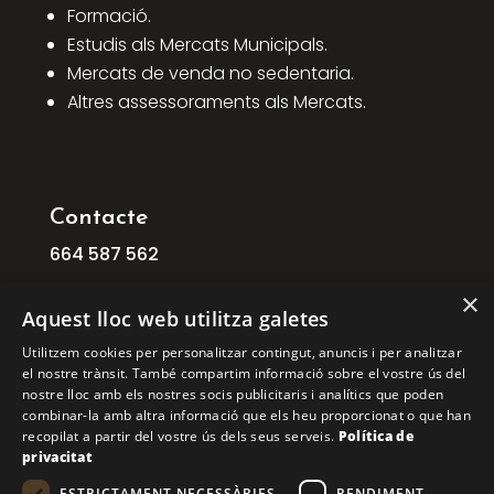
Formació.
Estudis als Mercats Municipals.
Mercats de venda no sedentaria.
Altres assessoraments als Mercats.
Contacte
664
587
562
info@ficat.cat
×
Aquest lloc web utilitza galetes
C/ Mogoda, 1 08210 Barberà del Vallès
Utilitzem cookies per personalitzar contingut, anuncis i per analitzar
Barcelona
el nostre trànsit. També compartim informació sobre el vostre ús del
C/ Aribau, 168, 1º 1ª 08036 BARCELONA
nostre lloc amb els nostres socis publicitaris i analítics que poden
combinar-la amb altra informació que els heu proporcionat o que han
recopilat a partir del vostre ús dels seus serveis.
Política de
COPYRIGHT © 2026 FICAT. TOTS ELS DRETS
privacitat
RESERVATS.
ESTRICTAMENT NECESSÀRIES
RENDIMENT