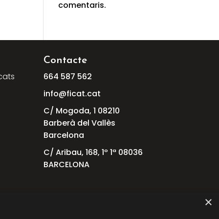
comentaris.
Contacte
cats
664
587
562
info@ficat.cat
C/ Mogoda, 1 08210
Barberà del Vallès
Barcelona
C/ Aribau, 168, 1º 1ª 08036
BARCELONA
×
als