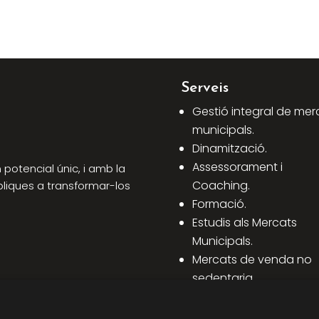
Serveis
Gestió integral de mer
municipals.
Dinamització.
Assessorament i
potencial únic, i amb la
Coaching.
bliques a transformar-los
Formació.
Estudis als Mercats
Municipals.
Mercats de venda no
sedentaria.
Altres assessoraments 
Mercats.