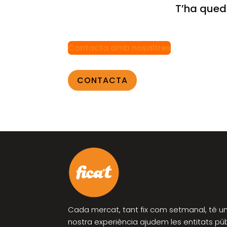
T’ha qued
Contacta amb nosaltres
CONTACTA
Cada mercat, tant fix com setmanal, té un 
nostra experiència ajudem les entitats pú