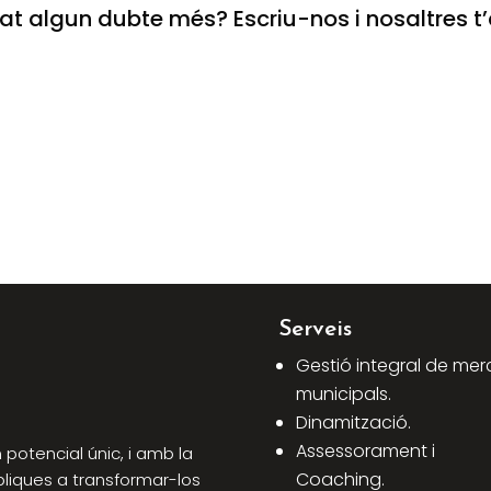
at algun dubte més? Escriu-nos i nosaltres t
Serveis
Gestió integral de mer
municipals.
Dinamització.
Assessorament i
potencial únic, i amb la
Coaching.
bliques a transformar-los