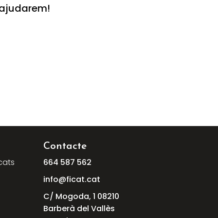
’ajudarem!
Contacte
cats
664
587
562
info@ficat.cat
C/ Mogoda, 1 08210
Barberà del Vallès