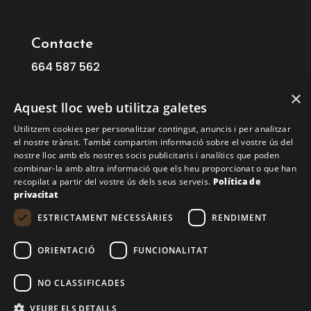
Contacte
664
587
562
info@ficat.cat
×
Aquest lloc web utilitza galetes
C/ Mogoda, 1 08210 Barberà del Vallès
Utilitzem cookies per personalitzar contingut, anuncis i per analitzar
Barcelona
el nostre trànsit. També compartim informació sobre el vostre ús del
C/ Aribau, 168, 1º 1ª 08036 BARCELONA
nostre lloc amb els nostres socis publicitaris i analítics que poden
combinar-la amb altra informació que els heu proporcionat o que han
recopilat a partir del vostre ús dels seus serveis.
Política de
COPYRIGHT © 2026 FICAT. TOTS ELS DRETS
privacitat
RESERVATS.
ESTRICTAMENT NECESSÀRIES
RENDIMENT
Financiado por la Unión Europea – NextGenerationEU
ORIENTACIÓ
FUNCIONALITAT
NO CLASSIFICADES
VEURE ELS DETALLS