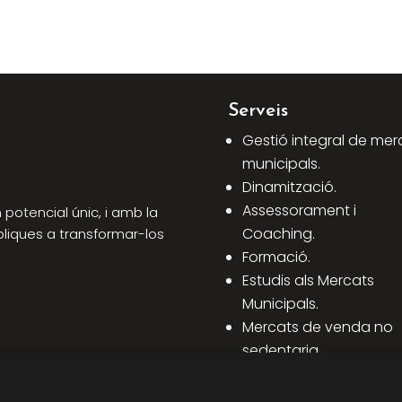
Serveis
Gestió integral de mer
municipals.
Dinamització.
Assessorament i
potencial únic, i amb la
Coaching.
bliques a transformar-los
Formació.
Estudis als Mercats
Municipals.
Mercats de venda no
sedentaria.
Altres assessoraments 
Mercats.