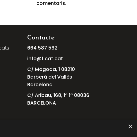
comentaris.
Contacte
cats
664
587
562
info@ficat.cat
C/ Mogoda, 1 08210
Barberà del Vallès
Barcelona
C/ Aribau, 168, 1º 1ª 08036
BARCELONA
×
als