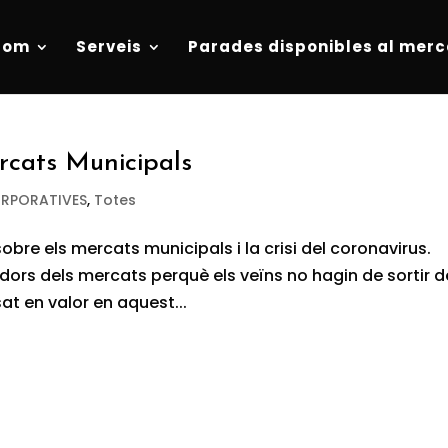
som
Serveis
Parades disponibles al merc
rcats Municipals
ORPORATIVES
,
Totes
sobre els mercats municipals i la crisi del coronavirus.
edors dels mercats perquè els veïns no hagin de sortir d
at en valor en aquest...