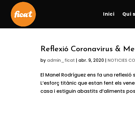
Inici
Qui 
Reflexió Coronavirus & Me
by
admin_ficat
|
abr. 9, 2020
|
NOTICIES C
El Manel Rodríguez ens fa una reflexió 
L’esforç titànic que estan fent els ven
casa i estiguin abastits d’aliments pos